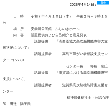
2025年4月14日 /
日 時 令和７年４月１０日（木） 午後２時～３時１５
分
場 所 安曇川公民館 ふじのきホール
内 容 話題提供および自己紹介と意見発表
話題提供 「湖西圏域の高次脳機能障害の支
援状況について」
話題提供者 高島市障がい者相談支援セン
ター コンパス
センター長 杉島 隆氏
話題提供 「滋賀県における高次脳機能障害
支援について」
話題提供者 滋賀県高次脳機能障害支援セ
ンター
精神保健福祉士・公認心理
師 田邉 陽子氏