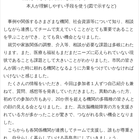
本人が理解しやすい手段を使う(図で示すなど)
事例や関係するさまざまな機関、社会資源等について知り、相談
しながら連携してチームで支えていくことがとても重要であること
を学ぶことができ、とても良い機会となりました。
就労や家族関係の調整、介入等、相談が必要な課題は多岐にわた
ります。また、医療も福祉もまだまだニーズに応えられていない現
状であることも課題として大きいことがわかりました。市民の皆さ
んが困った時に頼れる機関となるように力量をつけていかなければ
いけないと感じました。
たくさんの情報をいただき、今回は参加者１人ずつ自己紹介も兼
ねて、質問、感想等を発表していただきました。異動のあった方、
初めての参加の方もあり、20か所を超える機関の多職種の皆さんと
の顔の見える会となりました。また、高次脳機能障害の方を支援さ
れている方が多かったことが驚きで、つながれる良い機会となりま
した。
こらからも各関係機関が連携してチームで支援し、誰もが尊重さ
れ、自分らしく暮らしていける高島市にしていきましょう。