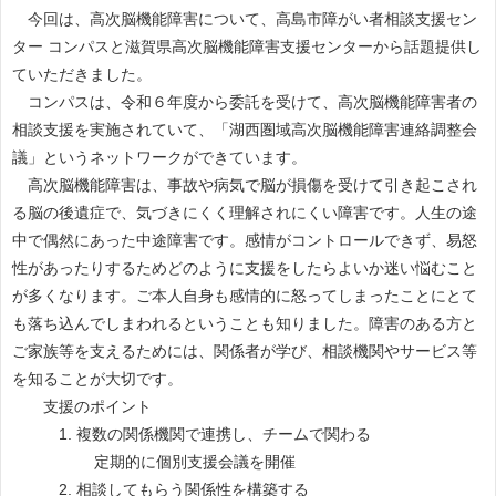
今回は、高次脳機能障害について、高島市障がい者相談支援セン
ター コンパスと滋賀県高次脳機能障害支援センターから話題提供し
ていただきました。
コンパスは、令和６年度から委託を受けて、高次脳機能障害者の
相談支援を実施されていて、「湖西圏域高次脳機能障害連絡調整会
議」というネットワークができています。
高次脳機能障害は、事故や病気で脳が損傷を受けて引き起こされ
る脳の後遺症で、気づきにくく理解されにくい障害です。人生の途
中で偶然にあった中途障害です。感情がコントロールできず、易怒
性があったりするためどのように支援をしたらよいか迷い悩むこと
が多くなります。ご本人自身も感情的に怒ってしまったことにとて
も落ち込んでしまわれるということも知りました。障害のある方と
ご家族等を支えるためには、関係者が学び、相談機関やサービス等
を知ることが大切です。
支援のポイント
1. 複数の関係機関で連携し、チームで関わる
定期的に個別支援会議を開催
2. 相談してもらう関係性を構築する